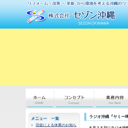
ラジオ沖縄『ヤミー
旧盆による休業のお知ら
８月２５日にラジオ沖縄