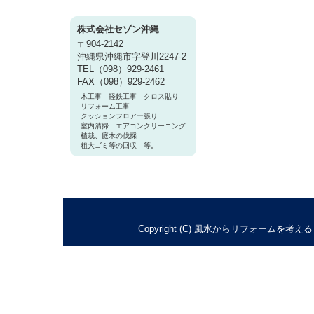
株式会社セゾン沖縄
〒904-2142
沖縄県沖縄市字登川2247-2
TEL（098）929-2461
FAX（098）929-2462
木工事 軽鉄工事 クロス貼り
リフォーム工事
クッションフロアー張り
室内清掃 エアコンクリーニング
植栽、庭木の伐採
粗大ゴミ等の回収 等。
Copyright (C) 風水からリフォームを考えるリ