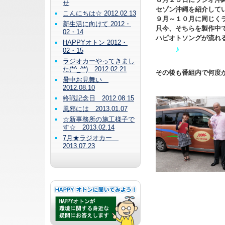
せ
セゾン沖縄を紹介して
こんにちは☆ 2012.02.13
９月～１０月に同じく
新生活に向けて 2012・
只今、そちらを製作中で
02・14
ハピオトソングが流れ
HAPPYオトン 2012・
♪
02・15
ラジオカーやってきまし
た(*^_^*) 2012.02.21
その後も番組内で何度
暑中お見舞い
2012.08.10
終戦記念日 2012.08.15
風邪には 2013.01.07
☆新事務所の施工様子で
す☆ 2013.02.14
7月★ラジオカー
2013.07.23