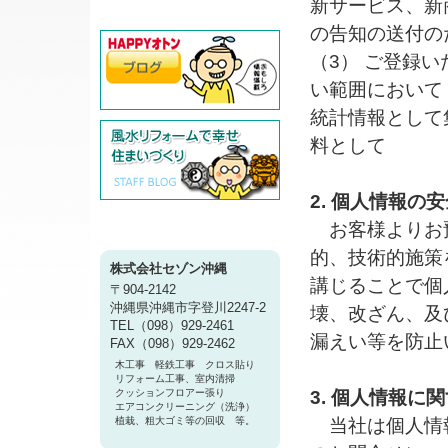
新サービス、新
の告知の送付の
（3） ご登録
い範囲において
統計情報として
料として
2. 個人情報の
お客様よりお
的、技術的施策
株式会社セゾン沖縄
講じることで個
〒904-2142
沖縄県沖縄市字登川2247-2
壊、改ざん、及
TEL（098）929-2461
漏えい等を防止
FAX（098）929-2462
木工事 軽鉄工事 クロス貼り
リフォーム工事、室内清掃
クッションフロアー張り
3. 個人情報に
エアコンクリーニング（洗浄）
植栽、粗大ゴミ等の回収 等。
当社は個人情報