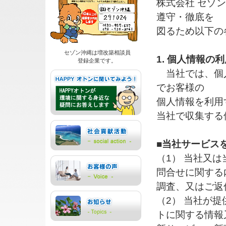
株式会社 セゾ
遵守・徹底を
図るため以下の
セゾン沖縄は増改築相談員
1. 個人情報の
登録企業です。
当社では、個人
でお客様の
個人情報を利用
当社で収集する
■当社サービス
（1） 当社又
問合せに関する
調査、又はご返
（2） 当社が
トに関する情報