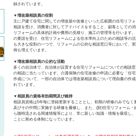
録されています。
▼増改築相談員の役割
主に戸建て住宅に関しての増改築や改修といった広範囲の住宅リフォ
相談を受け、消費者に対してアドバイスをすること、顧客としての消
リフォームの具体的計画や費用の見積り、施工の管理等を行います。
の要請を受け、住宅リフォームによる住水準向上のための相談等の活
も大きな役割の一つで、リフォームの公的な相談窓口等において、実
例も増えています。
▼増改築相談員の公的な活動
多くの自治体で、自治体が設置する住宅リフォームについての相談窓
の相談に当たっています。介護保険の住宅改修の申請に必要な「住宅
作成について、一部の自治体では増改築相談員について理由書の作成
れています。
▼相談員の資格有効期間及び維持
相談員資格は5年毎に登録更新することとし、初期の研修のみでなく
及びその中間に実施する研修を履修し、また、(財)住宅リフォーム・
ら随時流される関連情報等により、常に新しい知識・情報を吸収し、
ことに努める体制になっています。